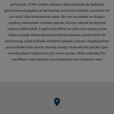
götürərək, 1998-ci ildən etibarən ölkə xaricində də fəaliyyət
göstərməyə başladıq və hal-hazırda, istehsal etdiyimiz çərçivələr bir
çox xarici ölkə bazarlarında satılır. Ən son avadanlıq və düzgün
seçilmiş xammaldan istifadə edərək, biz sizə yüksək keyfiyyətli
məhsul təklif edirik. Çeşid müxtəlifliyi isə sizin üçün geniş seçim
imkanı yaradır. Məhsullarımızı istehsal edərkən, ətraf mühiti də
unutmuruq, çünki istifadə etdiyimiz xammal, əsasən, meşələşdirmə
prosesindən əldə olunur, bunula yanaşı, istehsalatda görülən işlər
və məhsulların təbiətə heç bir zərəri yoxdur. Əldə etdiyimiz FSC
sertifikatı, bizim şirkətin iş prinsiplərinə tam zəmanət verir.