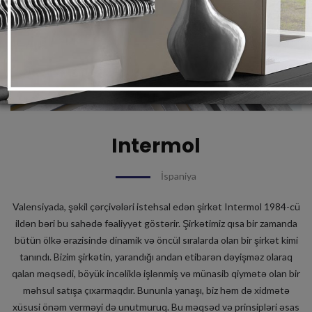
Intermol
İspaniya
Valensiyada, şəkil çərçivələri istehsal edən şirkət Intermol 1984-cü
ildən bəri bu sahədə fəaliyyət göstərir. Şirkətimiz qısa bir zamanda
bütün ölkə ərazisində dinamik və öncül sıralarda olan bir şirkət kimi
tanındı. Bizim şirkətin, yarandığı andan etibarən dəyişməz olaraq
qalan məqsədi, böyük incəliklə işlənmiş və münasib qiymətə olan bir
məhsul satışa çıxarmaqdır. Bununla yanaşı, biz həm də xidmətə
xüsusi önəm verməyi də unutmuruq. Bu məqsəd və prinsipləri əsas