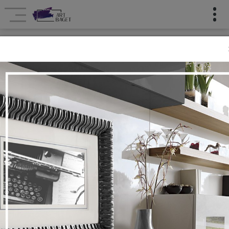
Təchizatçılar
Intermol
Ana səhifə
Təchizatçılar