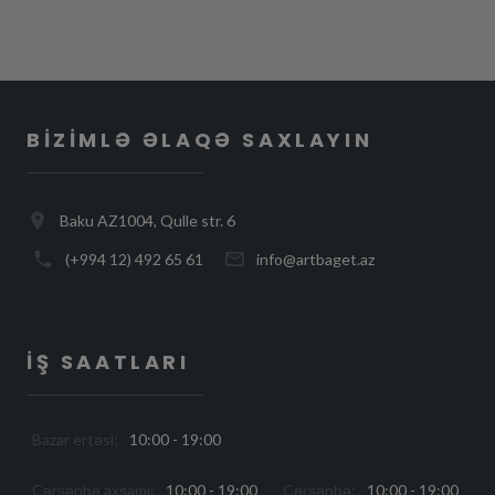
BIZIMLƏ ƏLAQƏ SAXLAYIN
Baku AZ1004, Qulle str. 6
(+994 12) 492 65 61
info@artbaget.az
İŞ SAATLARI
Bazar ertəsi:
10:00 - 19:00
Çərşənbə axşamı:
10:00 - 19:00
Çərşənbə:
10:00 - 19:00