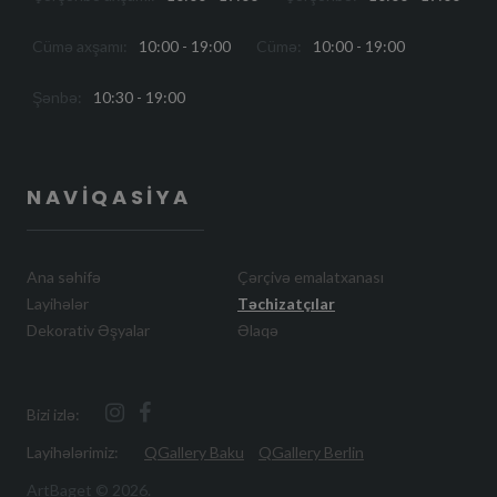
Cümə axşamı:
10:00 - 19:00
Cümə:
10:00 - 19:00
Şənbə:
10:30 - 19:00
NAVIQASIYA
Ana səhifə
Çərçivə emalatxanası
Layihələr
Təchizatçılar
Dekorativ Əşyalar
Əlaqə
Bizi izlə:
Layihələrimiz:
QGallery Baku
QGallery Berlin
ArtBaget ©
2026
.